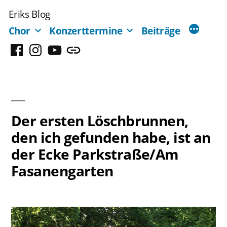
Zum
Eriks Blog
Inhalt
Chor
Konzerttermine
Beiträge
springen
Facebook
Instagram
YouTube
Mastodon
Der ersten Löschbrunnen,
den ich gefunden habe, ist an
der Ecke Parkstraße/Am
Fasanengarten