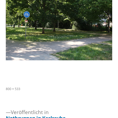
Originalgröße
800 × 533
Veröffentlicht in