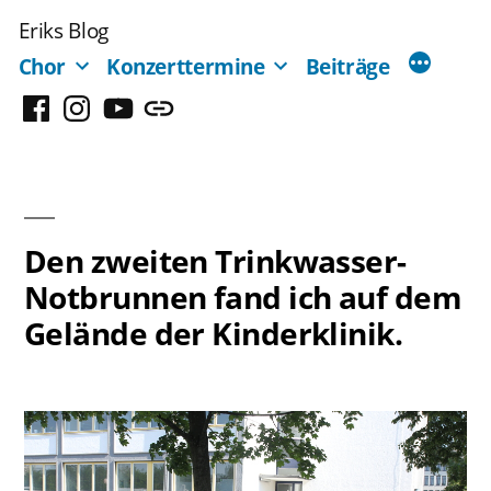
Zum
Eriks Blog
Inhalt
Chor
Konzerttermine
Beiträge
springen
Facebook
Instagram
YouTube
Mastodon
Den zweiten Trinkwasser-
Notbrunnen fand ich auf dem
Gelände der Kinderklinik.