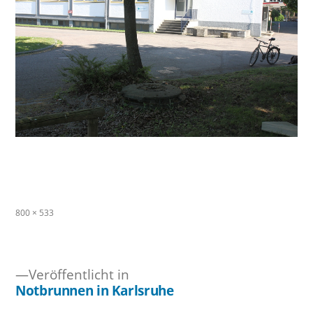
Originalgröße
800 × 533
Veröffentlicht in
Notbrunnen in Karlsruhe
Beitragsnavigation