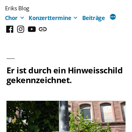
Zum
Eriks Blog
Inhalt
Chor
Konzerttermine
Beiträge
springen
Facebook
Instagram
YouTube
Mastodon
Er ist durch ein Hinweisschild
gekennzeichnet.