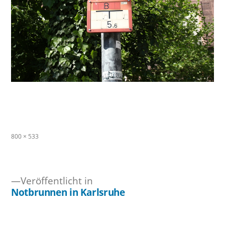
Originalgröße
800 × 533
Veröffentlicht in
Notbrunnen in Karlsruhe
Beitragsnavigation