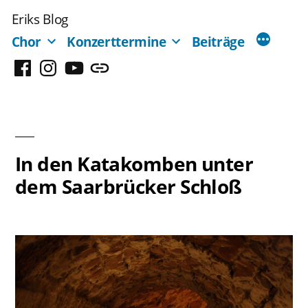
Zum
Eriks Blog
Inhalt
Chor
Konzerttermine
Beiträge
springen
Facebook
Instagram
YouTube
Mastodon
In den Katakomben unter
dem Saarbrücker Schloß