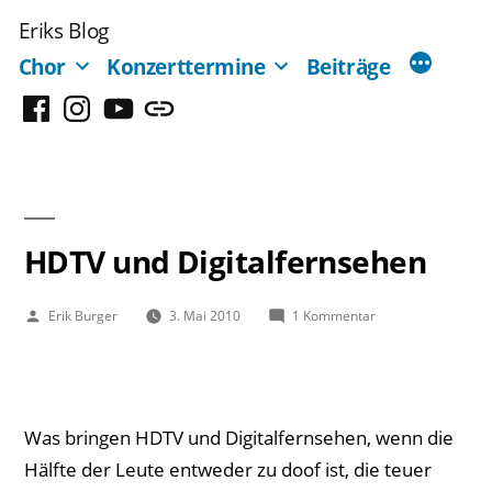
Zum
Eriks Blog
Inhalt
Chor
Konzerttermine
Beiträge
springen
Facebook
Instagram
YouTube
Mastodon
HDTV und Digitalfernsehen
Veröffentlicht
zu
Erik Burger
3. Mai 2010
1 Kommentar
von
HDTV
und
Digitalfernsehen
Was bringen HDTV und Digitalfernsehen, wenn die
Hälfte der Leute entweder zu doof ist, die teuer