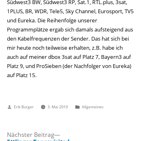
Südwest3 BW, Südwest3 RP, Sat.1, RTL.plus, 3sat,
1PLUS, BR, WDR, Tele5, Sky Channel, Eurosport, TV5
und Eureka. Die Reihenfolge unserer
Programmplätze ergab sich damals aufsteigend aus
den Kabelfrequenzen der Sender. Das hat sich bei
mir heute noch teilweise erhalten, z.B. habe ich
auch auf meiner dbox 3sat auf Platz 7, Bayern3 auf
Platz 9, und ProSieben (der Nachfolger von Eureka)
auf Platz 15.
Veröffentlicht
Veröffentlicht
Erik Burger
3. Mai 2010
Allgemeines
von
unter
Nächster
Nächster Beitrag