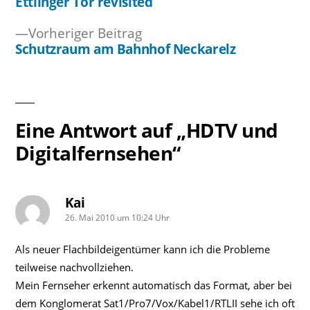
Beitrag:
Ettlinger Tor revisited
Beitragsnavigation
Vorheriger
Vorheriger Beitrag
Beitrag:
Schutzraum am Bahnhof Neckarelz
Eine Antwort auf „HDTV und
Digitalfernsehen“
Kai
schreibt:
26. Mai 2010 um 10:24 Uhr
Als neuer Flachbildeigentümer kann ich die Probleme
teilweise nachvollziehen.
Mein Fernseher erkennt automatisch das Format, aber bei
dem Konglomerat Sat1/Pro7/Vox/Kabel1/RTLII sehe ich oft