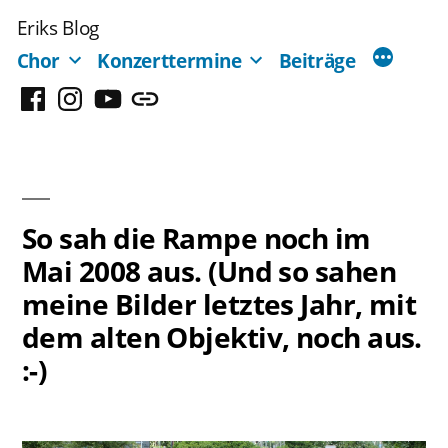
Zum
Eriks Blog
Inhalt
Chor
Konzerttermine
Beiträge
springen
Facebook
Instagram
YouTube
Mastodon
So sah die Rampe noch im
Mai 2008 aus. (Und so sahen
meine Bilder letztes Jahr, mit
dem alten Objektiv, noch aus.
:-)