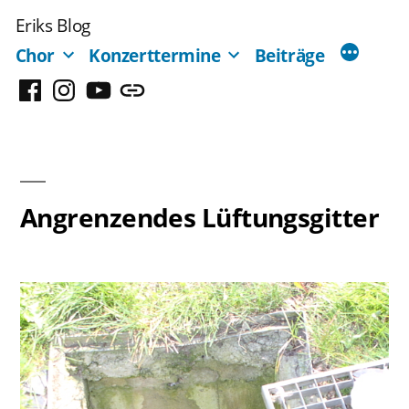
Zum
Eriks Blog
Inhalt
Chor
Konzerttermine
Beiträge
springen
Facebook
Instagram
YouTube
Mastodon
Angrenzendes Lüftungsgitter