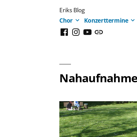
Zum
Eriks Blog
Inhalt
Chor
Konzerttermine
springen
Facebook
Instagram
YouTube
Mastodon
Nahaufnahme 