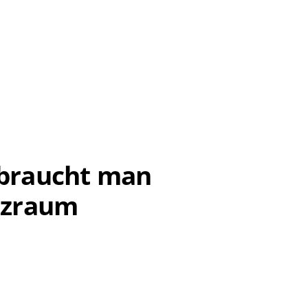
 braucht man
tzraum