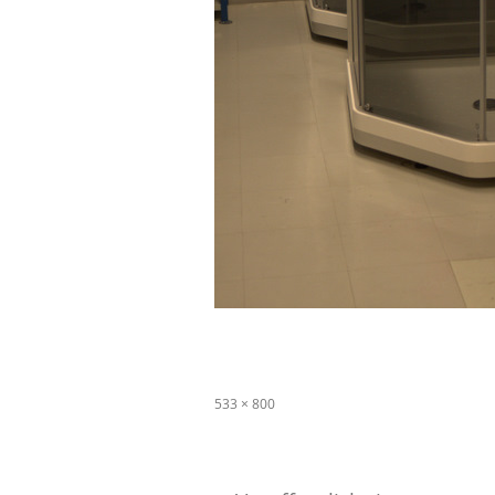
Originalgröße
533 × 800