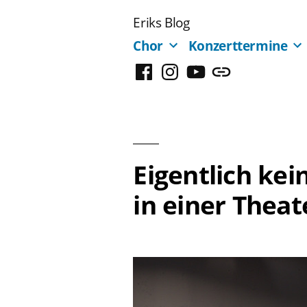
Zum
Eriks Blog
Inhalt
Chor
Konzerttermine
springen
Facebook
Instagram
YouTube
Mastodon
Eigentlich ke
in einer Thea