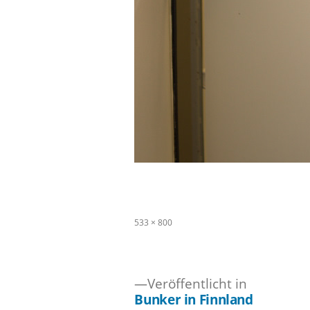
Originalgröße
533 × 800
Veröffentlicht in
Bunker in Finnland