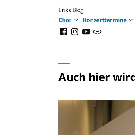
Zum
Eriks Blog
Inhalt
Chor
Konzerttermine
springen
Facebook
Instagram
YouTube
Mastodon
Auch hier wird