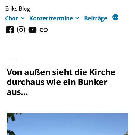
Zum
Eriks Blog
Inhalt
Chor
Konzerttermine
Beiträge
springen
Facebook
Instagram
YouTube
Mastodon
Von außen sieht die Kirche
durchaus wie ein Bunker
aus…