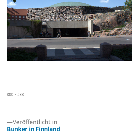
Originalgröße
800 × 533
Veröffentlicht in
Bunker in Finnland
Beitragsnavigation