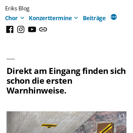
Zum
Eriks Blog
Inhalt
Chor
Konzerttermine
Beiträge
springen
Facebook
Instagram
YouTube
Mastodon
Direkt am Eingang finden sich
schon die ersten
Warnhinweise.