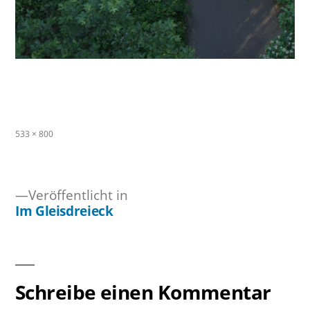
Originalgröße
533 × 800
Veröffentlicht in
Im Gleisdreieck
Beitragsnavigation
Schreibe einen Kommentar