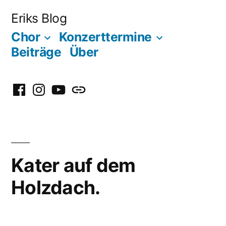
Zum
Eriks Blog
Inhalt
Chor
Konzerttermine
springen
Beiträge
Über
Facebook
Instagram
YouTube
Mastodon
Kater auf dem
Holzdach.