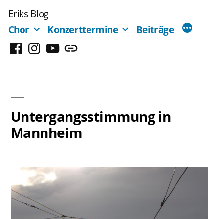
Zum
Eriks Blog
Inhalt
Chor
Konzerttermine
Beiträge
springen
Facebook
Instagram
YouTube
Mastodon
Untergangsstimmung in
Mannheim