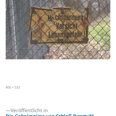
Originalgröße
800 × 533
Veröffentlicht in