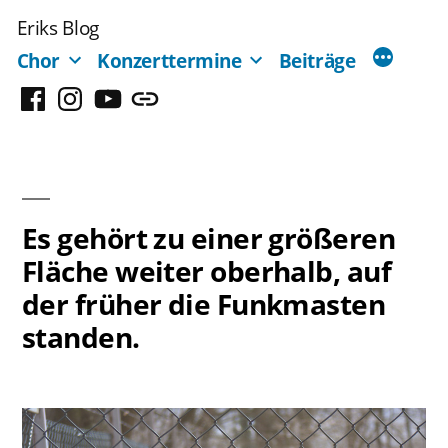
Zum
Eriks Blog
Inhalt
Chor
Konzerttermine
Beiträge
springen
Facebook
Instagram
YouTube
Mastodon
Es gehört zu einer größeren
Fläche weiter oberhalb, auf
der früher die Funkmasten
standen.