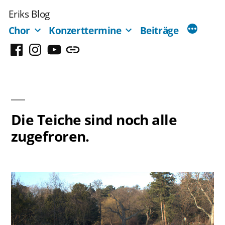
Zum
Eriks Blog
Inhalt
Chor
Konzerttermine
Beiträge
springen
Facebook
Instagram
YouTube
Mastodon
Die Teiche sind noch alle
zugefroren.